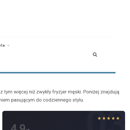
yle
 tym więcej niż zwykły fryzjer męski. Poniżej znajdują
saniem pasującym do codziennego stylu.
03
★★★★★
4.9