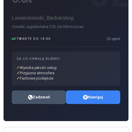
/5
Lewandowski_Barbershop
Osiedle Jagiellońskie 27D, 64-000 Kościan
OTWARTE DO 14:00
20 opinii
ZA CO CHWALĄ KLIENCI
Wysoka jakość usług
Przyjazna atmosfera
Fachowe podejście
Zadzwoń
Nawiguj