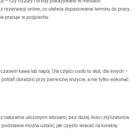
cji – czy fryzury i brody pokazywane w mediach
z rezerwacji online, co ułatwia dopasowanie terminu do pracy
ie pracuje w pośpiechu.
zasem kawa lub napój. Dla części osób to atut, dla innych –
potrafi doradzić przy pierwszej wizycie, a nie tylko wykonać
z naturalnie ułożonymi włosami, bez dużej ilości stylizatorów
ej podstawie można ustalić, jak często wracać na korektę.