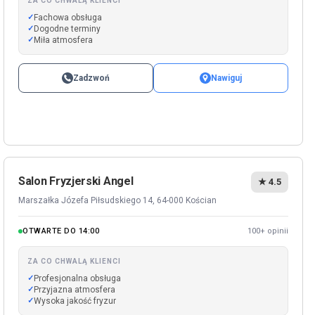
ZA CO CHWALĄ KLIENCI
Fachowa obsługa
Dogodne terminy
Miła atmosfera
Zadzwoń
Nawiguj
Salon Fryzjerski Angel
★ 4.5
Marszałka Józefa Piłsudskiego 14, 64-000 Kościan
OTWARTE DO 14:00
100+ opinii
ZA CO CHWALĄ KLIENCI
Profesjonalna obsługa
Przyjazna atmosfera
Wysoka jakość fryzur