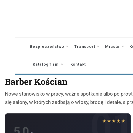
Skip
to
content
Bezpieczeństwo
Transport
Miasto
K
Katalog firm
Kontakt
Barber Kościan
Nowe stanowisko w pracy, ważne spotkanie albo po prostu 
się salony, w których zadbają o włosy, brodę i detale, a
0
★★★★★
5.0