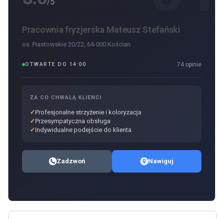
/5
Pracownia fryzjerska Mateusz Stefański
os. Piastowskie 20/22, 64-000 Kościan
OTWARTE DO 14:00
74 opinie
ZA CO CHWALĄ KLIENCI
Profesjonalne strzyżenie i koloryzacja
Przesympatyczna obsługa
Indywidualne podejście do klienta
Zadzwoń
Nawiguj