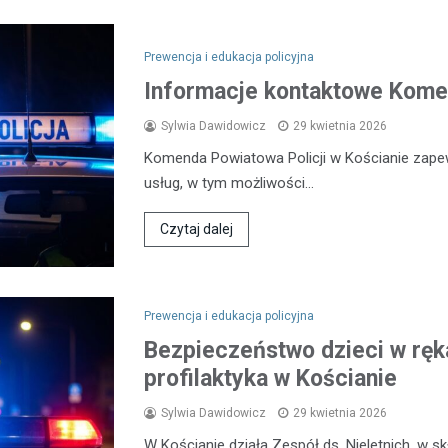
Prewencja i edukacja policyjna
Informacje kontaktowe Komen
Sylwia Dawidowicz
29 kwietnia 2026
Komenda Powiatowa Policji w Kościanie zap
usług, w tym możliwości…
Czytaj dalej
Prewencja i edukacja policyjna
Bezpieczeństwo dzieci w ręka
profilaktyka w Kościanie
Sylwia Dawidowicz
29 kwietnia 2026
W Kościanie działa Zespół ds. Nieletnich, w 