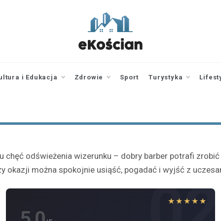
ekoscian.pl
informator z
Kościana |
wiadomości |
ultura i Edukacja
Zdrowie
Sport
Turystyka
Lifest
newsy
chęć odświeżenia wizerunku – dobry barber potrafi zrobić z
 przy okazji można spokojnie usiąść, pogadać i wyjść z ucze
1
02
★★★★★
5.0