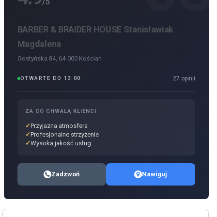
/5
BARBER & BRAIDER HOUSE Stanisławiak
Magdalena
Gostyńska 84, 64-000 Kościan
OTWARTE DO 13:00
27 opinii
ZA CO CHWALĄ KLIENCI
Przyjazna atmosfera
Profesjonalne strzyżenie
Wysoka jakość usług
Zadzwoń
Nawiguj