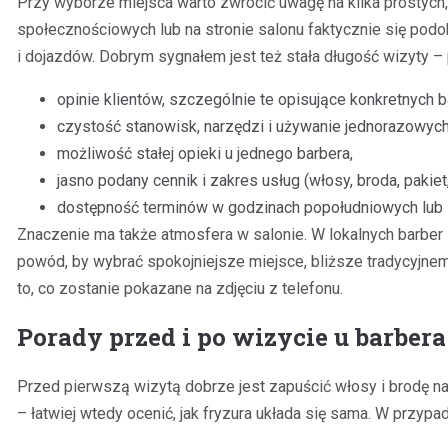
Przy wyborze miejsca warto zwrócić uwagę na kilka prostych
społecznościowych lub na stronie salonu faktycznie się podob
i dojazdów. Dobrym sygnałem jest też stała długość wizyty – 
opinie klientów, szczególnie te opisujące konkretnych b
czystość stanowisk, narzędzi i używanie jednorazowyc
możliwość stałej opieki u jednego barbera,
jasno podany cennik i zakres usług (włosy, broda, pakiet
dostępność terminów w godzinach popołudniowych lub 
Znaczenie ma także atmosfera w salonie. W lokalnych barber s
powód, by wybrać spokojniejsze miejsce, bliższe tradycyjnemu
to, co zostanie pokazane na zdjęciu z telefonu.
Porady przed i po wizycie u barbera
Przed pierwszą wizytą dobrze jest zapuścić włosy i brodę na t
– łatwiej wtedy ocenić, jak fryzura układa się sama. W przypad