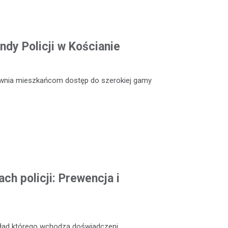
dy Policji w Kościanie
ewnia mieszkańcom dostęp do szerokiej gamy
ch policji: Prewencja i
skład którego wchodzą doświadczeni