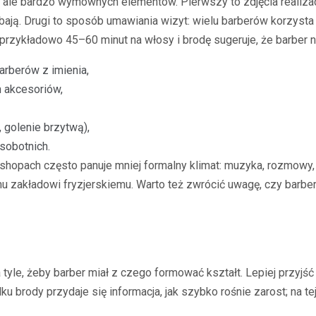
, ale bardzo wymownych elementów. Pierwszy to zdjęcia realiza
ają. Drugi to sposób umawiania wizyt: wielu barberów korzysta 
przykładowo 45–60 minut na włosy i brodę sugeruje, że barber n
arberów z imienia,
h akcesoriów,
, golenie brzytwą),
sobotnich.
hopach często panuje mniej formalny klimat: muzyka, rozmowy, c
 zakładowi fryzjerskiemu. Warto też zwrócić uwagę, czy barber 
yle, żeby barber miał z czego formować kształt. Lepiej przyjść 
ku brody przydaje się informacja, jak szybko rośnie zarost; na t