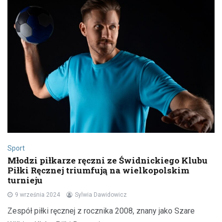
Sport
Młodzi piłkarze ręczni ze Świdnickiego Klubu
Piłki Ręcznej triumfują na wielkopolskim
turnieju
9 września 2024
Sylwia Dawidowicz
Zespół piłki ręcznej z rocznika 2008, znany jako Szare