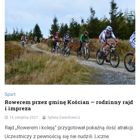
Sport
Rowerem przez gminę Kościan — rodzinny rajd
i impreza
16 sierpnia 2021
Sylwia Dawidowicz
Rajd „Rowerem i koleją” przygotował pokaźną ilość atrakcji.
Uczestniczy z pewnością się nie nudzili. Liczne