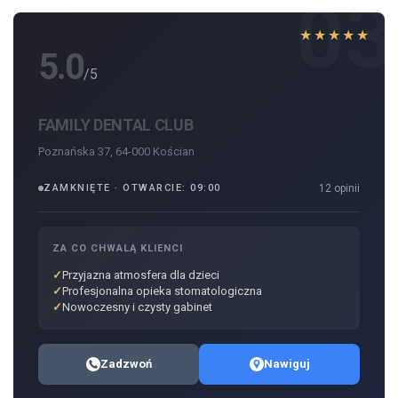
03
★★★★★
5.0
/5
FAMILY DENTAL CLUB
Poznańska 37, 64-000 Kościan
ZAMKNIĘTE · OTWARCIE: 09:00
12 opinii
ZA CO CHWALĄ KLIENCI
Przyjazna atmosfera dla dzieci
Profesjonalna opieka stomatologiczna
Nowoczesny i czysty gabinet
Zadzwoń
Nawiguj