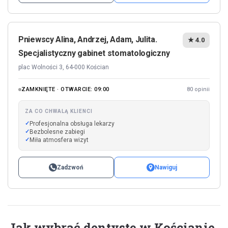
Pniewscy Alina, Andrzej, Adam, Julita.
★ 4.0
Specjalistyczny gabinet stomatologiczny
plac Wolności 3, 64-000 Kościan
ZAMKNIĘTE · OTWARCIE: 09:00
80 opinii
ZA CO CHWALĄ KLIENCI
Profesjonalna obsługa lekarzy
Bezbolesne zabiegi
Miła atmosfera wizyt
Zadzwoń
Nawiguj
Jak wybrać dentystę w Kościanie