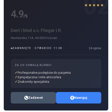
02
★★★★★
4.9
/5
Dent i Med s.c. Flieger I.R.
Nacławska 11A, 64-000 Kościan
ZAMKNIĘTE · OTWARCIE: 11:00
34 opinie
ZA CO CHWALĄ KLIENCI
Profesjonalne podejście do pacjenta
Sympatyczna i miła atmosfera
Znakomity specjalista
Zadzwoń
Nawiguj