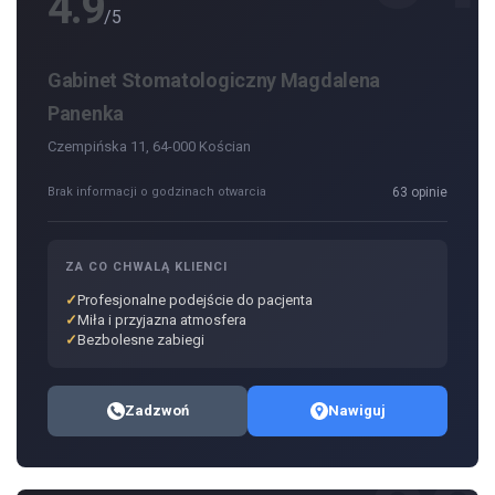
4.9
/5
Gabinet Stomatologiczny Magdalena
Panenka
Czempińska 11, 64-000 Kościan
Brak informacji o godzinach otwarcia
63 opinie
ZA CO CHWALĄ KLIENCI
Profesjonalne podejście do pacjenta
Miła i przyjazna atmosfera
Bezbolesne zabiegi
Zadzwoń
Nawiguj