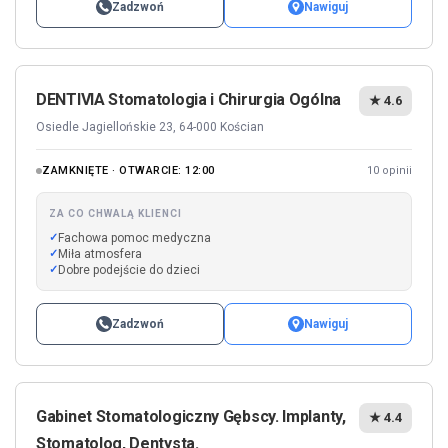
Zadzwoń
Nawiguj
DENTIVIA Stomatologia i Chirurgia Ogólna
★ 4.6
Osiedle Jagiellońskie 23, 64-000 Kościan
ZAMKNIĘTE · OTWARCIE: 12:00
10 opinii
ZA CO CHWALĄ KLIENCI
Fachowa pomoc medyczna
Miła atmosfera
Dobre podejście do dzieci
Zadzwoń
Nawiguj
Gabinet Stomatologiczny Gębscy. Implanty,
★ 4.4
Stomatolog, Dentysta.