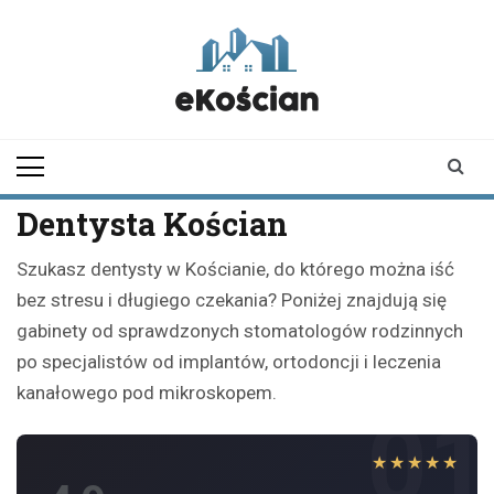
Skip
to
content
ekoscian.pl
informator z
Kościana |
wiadomości |
newsy
Dentysta Kościan
Szukasz dentysty w Kościanie, do którego można iść
bez stresu i długiego czekania? Poniżej znajdują się
gabinety od sprawdzonych stomatologów rodzinnych
po specjalistów od implantów, ortodoncji i leczenia
kanałowego pod mikroskopem.
01
★★★★★