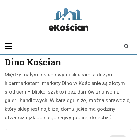
Skip
to
content
ekoscian.pl
informator z
Kościana |
wiadomości |
newsy
Dino Kościan
Między małymi osiedlowymi sklepami a dużymi
hipermarketami markety Dino w Kościanie są złotym
środkiem – blisko, szybko i bez tłumów znanych z
galerii handlowych. W katalogu niżej można sprawdzić,
który sklep jest najbliżej domu, jakie ma godziny
otwarcia i jak do niego najwygodniej dojechać.