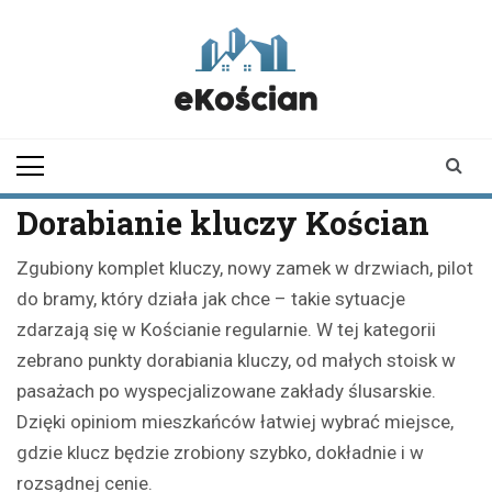
Skip
to
content
ekoscian.pl
informator z
Kościana |
wiadomości |
newsy
Dorabianie kluczy Kościan
Zgubiony komplet kluczy, nowy zamek w drzwiach, pilot
do bramy, który działa jak chce – takie sytuacje
zdarzają się w Kościanie regularnie. W tej kategorii
zebrano punkty dorabiania kluczy, od małych stoisk w
pasażach po wyspecjalizowane zakłady ślusarskie.
Dzięki opiniom mieszkańców łatwiej wybrać miejsce,
gdzie klucz będzie zrobiony szybko, dokładnie i w
rozsądnej cenie.