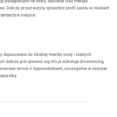
egi pielęgnacyjne na twarz, depilacja oraz makijaż
owa. Dobrze przed wizytą sprawdzić profil salonu w mediach
tandardzie miejsca.
y dopasowane do lokalnej twardej wody i realnych
h dobrze jest upewnić się, kto je wykonuje (kosmetolog,
rezerwować termin z wyprzedzeniem, szczególnie w sezonie
jażystką.