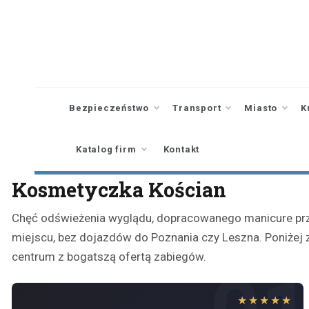
Skip
to
content
Bezpieczeństwo
Transport
Miasto
K
Katalog firm
Kontakt
Kosmetyczka Kościan
Chęć odświeżenia wyglądu, dopracowanego manicure prze
miejscu, bez dojazdów do Poznania czy Leszna. Poniżej z
centrum z bogatszą ofertą zabiegów.
★★★★★