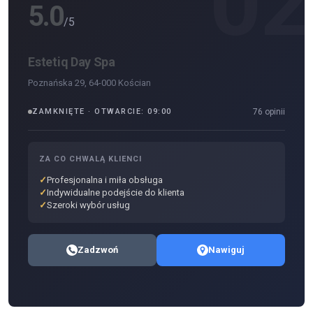
1
02
5.0
/5
Estetiq Day Spa
Poznańska 29, 64-000 Kościan
ZAMKNIĘTE · OTWARCIE: 09:00
76 opinii
ZA CO CHWALĄ KLIENCI
Profesjonalna i miła obsługa
Indywidualne podejście do klienta
Szeroki wybór usług
Zadzwoń
Nawiguj