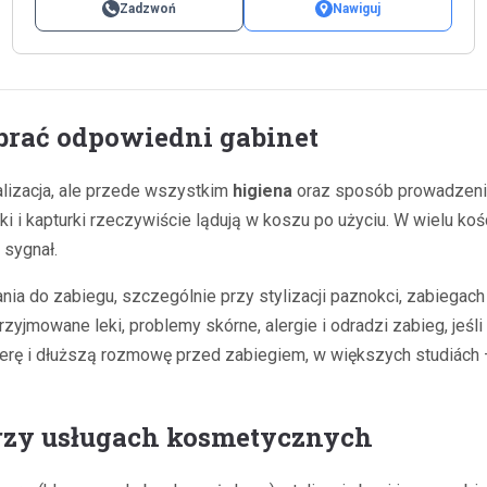
Zadzwoń
Nawiguj
brać odpowiedni gabinet
alizacja, ale przede wszystkim
higiena
oraz sposób prowadzenia
iki i kapturki rzeczywiście lądują w koszu po użyciu. W wielu ko
 sygnał.
a do zabiegu, szczególnie przy stylizacji paznokci, zabiegach 
jmowane leki, problemy skórne, alergie i odradzi zabieg, jeśl
erę i dłuższą rozmowę przed zabiegiem, w większych studiách –
przy usługach kosmetycznych