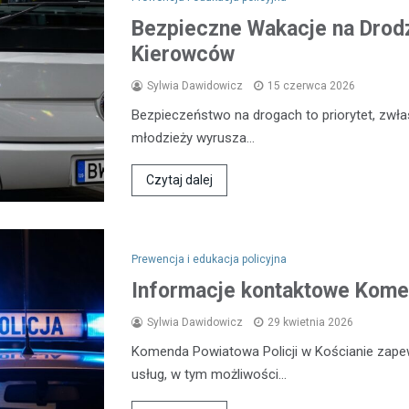
Bezpieczne Wakacje na Drodz
Kierowców
Sylwia Dawidowicz
15 czerwca 2026
Bezpieczeństwo na drogach to priorytet, zwła
młodzieży wyrusza…
Czytaj dalej
Prewencja i edukacja policyjna
Informacje kontaktowe Komen
Sylwia Dawidowicz
29 kwietnia 2026
Komenda Powiatowa Policji w Kościanie zap
usług, w tym możliwości…