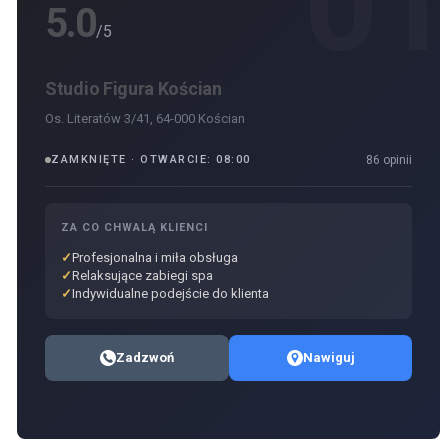
0
5.0
/5
Studio Figura Kościan
Os. Literatów 3/41, 64-000 Kościan
ZAMKNIĘTE · OTWARCIE: 08:00
86 opinii
ZA CO CHWALĄ KLIENCI
Profesjonalna i miła obsługa
Relaksujące zabiegi spa
Indywidualne podejście do klienta
Zadzwoń
Nawiguj