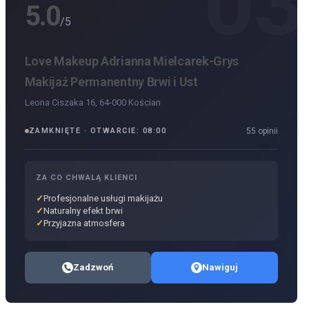
03
5.0
/5
Love Makeup Adrianna Mielcarek-Grys
Makijaż Permanentny Brwi i Ust
Leona Ciszaka 16, 64-000 Kościan
ZAMKNIĘTE · OTWARCIE: 08:00
55 opinii
ZA CO CHWALĄ KLIENCI
Profesjonalne usługi makijażu
Naturalny efekt brwi
Przyjazna atmosfera
Zadzwoń
Nawiguj