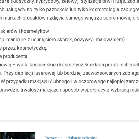
cure
(klasyczny, hybrydowy, żelowy), stylizacja brwi i rzęs, zabi
ch usługach, np. tylko paznokcie lub tylko kosmetologia zabieg
h markach produktów i zdjęcia samego wnętrza sporo mówią o s
 lakierów i kosmetyków,
(np. manicure z usunięciem skórek, odżywką, malowaniem),
ne przez kosmetyczkę,
ia producenta.
omowej – wiele kościańskich kosmetyczek układa proste schemat
rzy depilacji laserowej lub bardziej zaawansowanych zabiegac
n. W przypadku makijażu ślubnego i wieczorowego najlepiej za
prawdzić trwałość makijażu i sposób współpracy z wybraną maki
Prewencja i edukacja policyjna