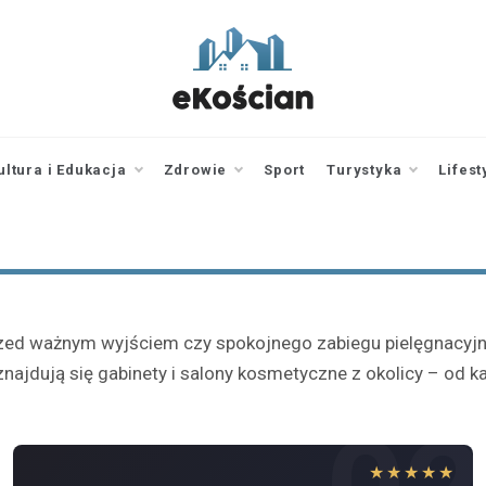
ekoscian.pl
informator z
Kościana |
wiadomości |
ultura i Edukacja
Zdrowie
Sport
Turystyka
Lifest
newsy
d ważnym wyjściem czy spokojnego zabiegu pielęgnacyjneg
najdują się gabinety i salony kosmetyczne z okolicy – od 
★★★★★