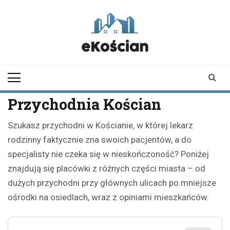
Skip
to
content
ekoscian.pl
informator z
Kościana |
wiadomości |
newsy
Przychodnia Kościan
Szukasz przychodni w Kościanie, w której lekarz
rodzinny faktycznie zna swoich pacjentów, a do
specjalisty nie czeka się w nieskończoność? Poniżej
znajdują się placówki z różnych części miasta – od
dużych przychodni przy głównych ulicach po mniejsze
ośrodki na osiedlach, wraz z opiniami mieszkańców.