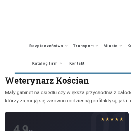
Skip
to
content
Bezpieczeństwo
Transport
Miasto
K
Katalog firm
Kontakt
Weterynarz Kościan
Mały gabinet na osiedlu czy większa przychodnia z cało
którzy zajmują się zarówno codzienną profilaktyką, jak
0
★★★★★
4.9