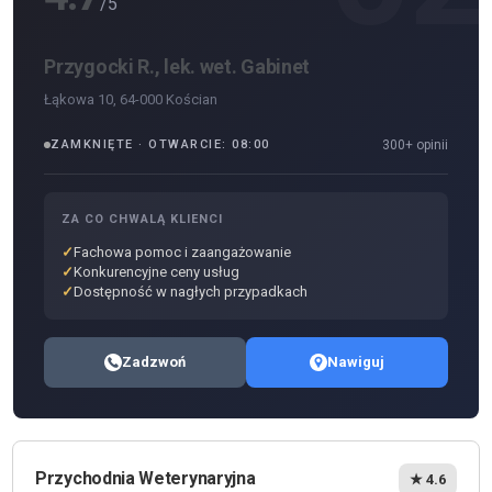
/5
Przygocki R., lek. wet. Gabinet
Łąkowa 10, 64-000 Kościan
ZAMKNIĘTE · OTWARCIE: 08:00
300+ opinii
ZA CO CHWALĄ KLIENCI
Fachowa pomoc i zaangażowanie
Konkurencyjne ceny usług
Dostępność w nagłych przypadkach
Zadzwoń
Nawiguj
Przychodnia Weterynaryjna
★ 4.6