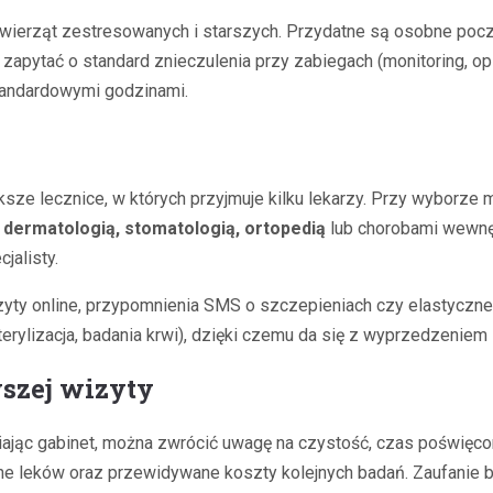
wierząt zestresowanych i starszych. Przydatne są osobne poczek
 zapytać o standard znieczulenia przy zabiegach (monitoring, op
standardowymi godzinami.
ększe lecznice, w których przyjmuje kilku lekarzy. Przy wyborze
e
dermatologią, stomatologią, ortopedią
lub chorobami wewnęt
jalisty.
yty online, przypomnienia SMS o szczepieniach czy elastyczne g
terylizacja, badania krwi), dzięki czemu da się z wyprzedzeni
szej wizyty
iając gabinet, można zwrócić uwagę na czystość, czas poświęco
ne leków oraz przewidywane koszty kolejnych badań. Zaufanie b