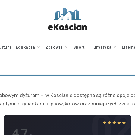
ekoscian.pl
informator z
Kościana |
wiadomości |
ultura i Edukacja
Zdrowie
Sport
Turystyka
Lifest
newsy
dobowym dyżurem – w Kościanie dostępne są różne opcje opi
 i nagłymi przypadkami u psów, kotów oraz mniejszych zwie
1
02
★★★★★
4.7