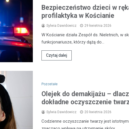
Bezpieczeństwo dzieci w ręka
profilaktyka w Kościanie
Sylwia Dawidowicz
29 kwietnia 2026
W Kościanie działa Zespół ds. Nieletnich, w 
funkcjonariusze, którzy dążą do…
Czytaj dalej
Pozostałe
Olejek do demakijażu – dlacz
dokładne oczyszczenie twar
Sylwia Dawidowicz
20 kwietnia 2026
Codzienne oczyszczanie twarzy jest istotnym 
znacząco wpływa na utrzymanie skóry…