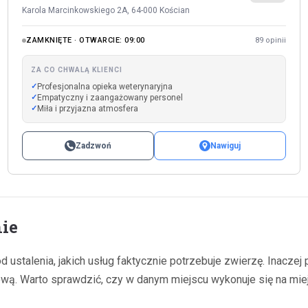
Karola Marcinkowskiego 2A, 64-000 Kościan
ZAMKNIĘTE · OTWARCIE: 09:00
89 opinii
ZA CO CHWALĄ KLIENCI
Profesjonalna opieka weterynaryjna
Empatyczny i zaangażowany personel
Miła i przyjazna atmosfera
Zadzwoń
Nawiguj
ie
stalenia, jakich usług faktycznie potrzebuje zwierzę. Inaczej p
ową. Warto sprawdzić, czy w danym miejscu wykonuje się na mi