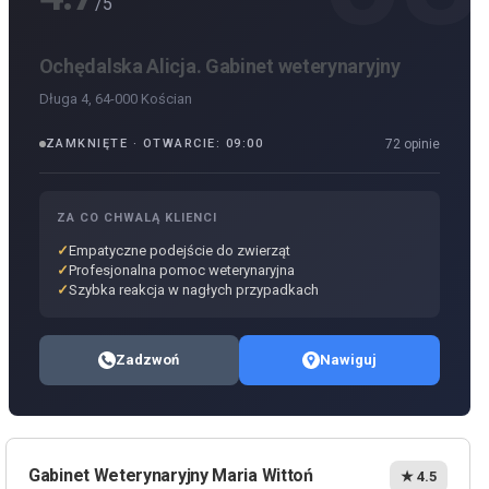
/5
Ochędalska Alicja. Gabinet weterynaryjny
Długa 4, 64-000 Kościan
ZAMKNIĘTE · OTWARCIE: 09:00
72 opinie
ZA CO CHWALĄ KLIENCI
Empatyczne podejście do zwierząt
Profesjonalna pomoc weterynaryjna
Szybka reakcja w nagłych przypadkach
Zadzwoń
Nawiguj
Gabinet Weterynaryjny Maria Wittoń
★ 4.5