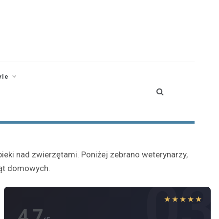
yle
eki nad zwierzętami. Poniżej zebrano weterynarzy,
rząt domowych.
03
★★★★★
4.7