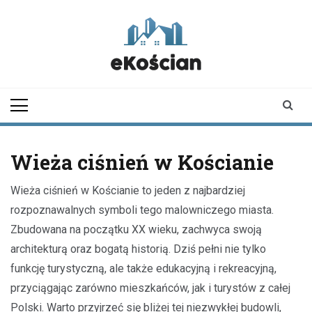
Skip
to
content
ekoscian.pl
informator z
Kościana |
wiadomości |
newsy
Wieża ciśnień w Kościanie
Wieża ciśnień w Kościanie to jeden z najbardziej
rozpoznawalnych symboli tego malowniczego miasta.
Zbudowana na początku XX wieku, zachwyca swoją
architekturą oraz bogatą historią. Dziś pełni nie tylko
funkcję turystyczną, ale także edukacyjną i rekreacyjną,
przyciągając zarówno mieszkańców, jak i turystów z całej
Polski. Warto przyjrzeć się bliżej tej niezwykłej budowli,