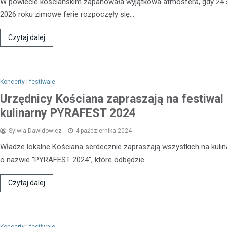
W powiecie kościańskim zapanowała wyjątkowa atmosfera, gdy 24 
2026 roku zimowe ferie rozpoczęły się…
Czytaj dalej
Koncerty i festiwale
Urzędnicy Kościana zapraszają na festiwal
kulinarny PYRAFEST 2024
Sylwia Dawidowicz
4 października 2024
Władze lokalne Kościana serdecznie zapraszają wszystkich na kulin
Kronika policyjna
o nazwie "PYRAFEST 2024", które odbędzie…
Akcja „Trzeźwość”: Ponad 
kierowców przebadanych,
Czytaj dalej
nietrzeźwych za kierowni
9 marca 2026
Od świtu w regionie Nietążkowa 