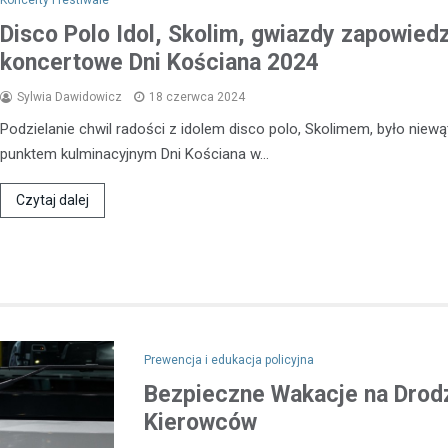
Koncerty i festiwale
Koszanowa przeprowadzono in
Disco Polo Idol, Skolim, gwiazdy zapowied
działania kontrolne mające na 
koncertowe Dni Kościana 2024
bezpieczeństwa na drogach. Pol
skupili…
Sylwia Dawidowicz
18 czerwca 2024
Podzielanie chwil radości z idolem disco polo, Skolimem, było niewą
punktem kulminacyjnym Dni Kościana w…
Czytaj dalej
Prewencja i edukacja policyjna
Bezpieczne Wakacje na Drodz
Kierowców