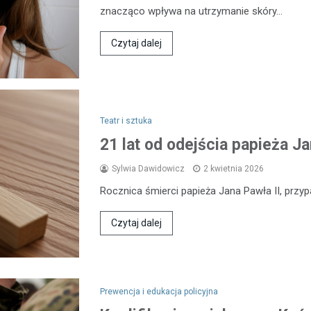
znacząco wpływa na utrzymanie skóry…
Czytaj dalej
Teatr i sztuka
21 lat od odejścia papieża J
Sylwia Dawidowicz
2 kwietnia 2026
Rocznica śmierci papieża Jana Pawła II, przyp
Czytaj dalej
Prewencja i edukacja policyjna