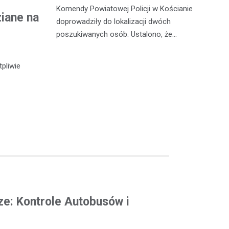
tensywne
ni
Komendy Powiatowej Policji w Kościanie
ziane na
celu poprawę
na
doprowadziły do lokalizacji dwóch
icjanci
dr
poszukiwanych osób. Ustalono, że…
pr
tpliwie
e: Kontrole Autobusów i