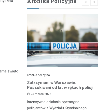
Kronika Policyjna
stycznia
arne święto
Kronika policyjna
Kro
tysiąc
Zatrzymani w Warszawie:
C
 czterech
Poszukiwani od lat w rękach policji
za
cą
na
25 marca 2026
Intensywne działania operacyjne
i
Mi
policjantów z Wydziału Kryminalnego