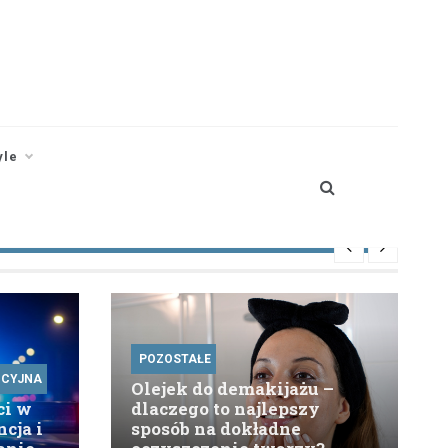
yle
POZOSTAŁE
ICYJNA
Olejek do demakijażu –
ci w
dlaczego to najlepszy
ncja i
sposób na dokładne