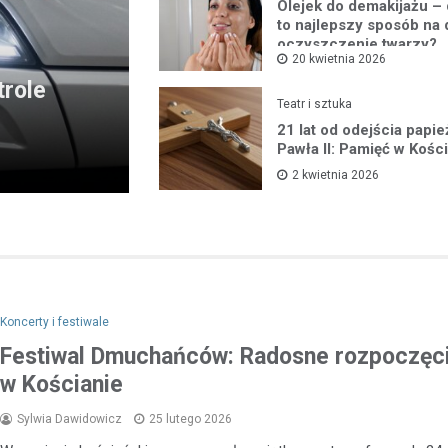
Olejek do demakijażu –
to najlepszy sposób na
oczyszczenie twarzy?
20 kwietnia 2026
trole
Teatr i sztuka
21 lat od odejścia papi
Pawła II: Pamięć w Kośc
2 kwietnia 2026
Koncerty i festiwale
Festiwal Dmuchańców: Radosne rozpoczęcie
w Kościanie
Sylwia Dawidowicz
25 lutego 2026