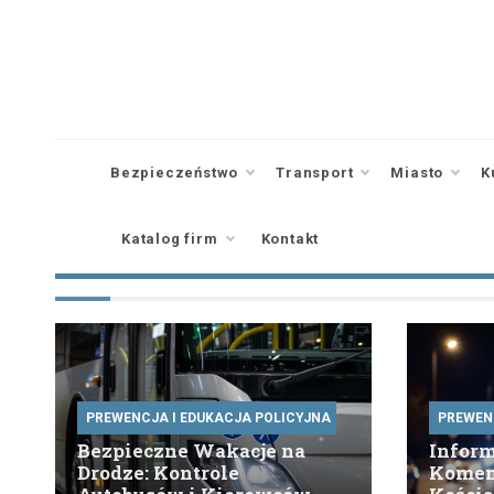
Skip
to
content
Bezpieczeństwo
Transport
Miasto
K
Katalog firm
Kontakt
PREWENCJA I EDUKACJA POLICYJNA
PREWEN
Bezpieczne Wakacje na
Inform
Drodze: Kontrole
Komend