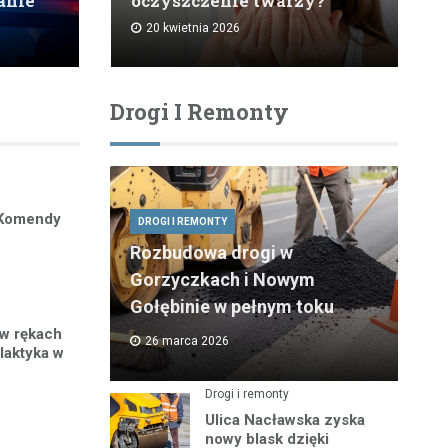
anie
oczyszczenie twarzy?
20 kwietnia 2026
Drogi I Remonty
 Komendy
DROGI I REMONTY
Rozbudowa drogi w
Gorzyczkach i Nowym
Gołębinie w pełnym toku
 w rękach
26 marca 2026
ilaktyka w
Drogi i remonty
Ulica Nacławska zyska
nowy blask dzięki