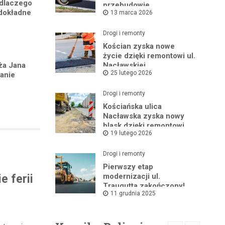
 dlaczego
przebudowie
 dokładne
13 marca 2026
Drogi i remonty
Kościan zyska nowe
życie dzięki remontowi ul.
eża Jana
Nacławskiej
25 lutego 2026
ianie
Drogi i remonty
Kościańska ulica
Nacławska zyska nowy
blask dzięki remontowi
19 lutego 2026
Drogi i remonty
Pierwszy etap
modernizacji ul.
 ferii
Traugutta zakończony!
11 grudnia 2025