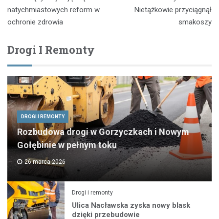
wpisu
natychmiastowych reform w
Nietążkowie przyciągnął
ochronie zdrowia
smakoszy
Drogi I Remonty
DROGI I REMONTY
Rozbudowa drogi w Gorzyczkach i Nowym
Gołębinie w pełnym toku
26 marca 2026
Drogi i remonty
Ulica Nacławska zyska nowy blask
dzięki przebudowie