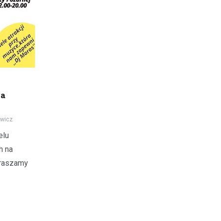
na
owicz
elu
h na
praszamy