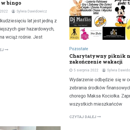
 w bingo
 2022
Sylwia Dawidowicz
lkudziesięciu lat jest jedną z
iejszych gier hazardowych,
ma wciąż rośnie. Jest
Pozostałe
LEJ
Charytatywny piknik 
zakończenie wakacji
5 sierpnia 2022
Sylwia Dawid
Wydarzenie odbędzie się w c
zebrania środków finansowyc
chorego Maksa Kociołka. Za
wszystkich mieszkańców
CZYTAJ DALEJ