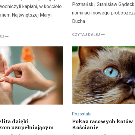
Poznański, Stanisław Gądecki
odniczyli kapłani, w kościele
nominacji nowego proboszcza 
iem Najświętszej Maryi
Ducha
CZYTAJ DALEJ
LEJ
Pozostałe
Pokaz rasowych kotów
lita dzięki
Kościanie
kom uzupełniającym