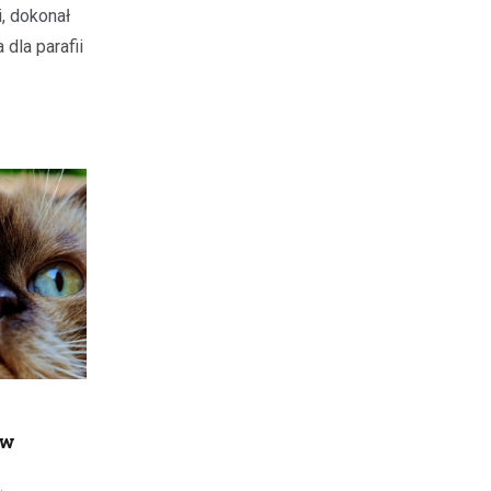
, dokonał
dla parafii
 w