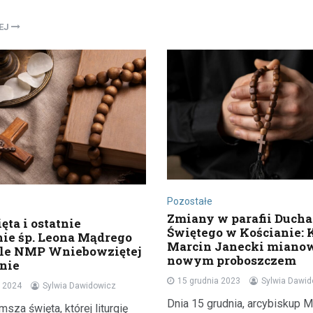
LEJ
Kronika policyjna
Akcja „Trzeźwość”: Ponad 
kierowców przebadanych,
nietrzeźwych za kierowni
9 marca 2026
Od świtu w regionie Nietążkowa 
Koszanowa przeprowadzono in
Pozostałe
działania kontrolne mające na 
Zmiany w parafii Ducha
ęta i ostatnie
Świętego w Kościanie: 
bezpieczeństwa na drogach. Pol
ie śp. Leona Mądrego
Marcin Janecki miano
ele NMP Wniebowziętej
skupili…
nowym proboszczem
nie
15 grudnia 2023
Sylwia Dawi
a 2024
Sylwia Dawidowicz
Dnia 15 grudnia, arcybiskup M
msza święta, której liturgię