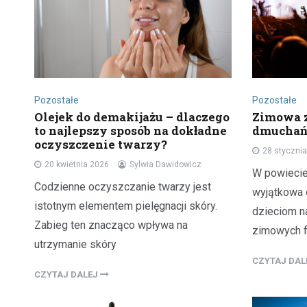
Pozostałe
Pozostałe
Olejek do demakijażu – dlaczego
Zimowa 
to najlepszy sposób na dokładne
dmuchańc
oczyszczenie twarzy?
28 styczni
20 kwietnia 2026
Sylwia Dawidowicz
W powiecie
Codzienne oczyszczanie twarzy jest
wyjątkowa 
istotnym elementem pielęgnacji skóry.
dzieciom n
Zabieg ten znacząco wpływa na
zimowych fe
utrzymanie skóry
CZYTAJ DA
CZYTAJ DALEJ