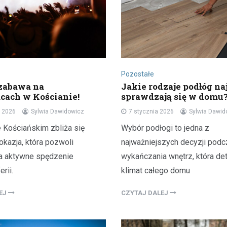
Pozostałe
zabawa na
Jakie rodzaje podłóg naj
ach w Kościanie!
sprawdzają się w domu
a 2026
Sylwia Dawidowicz
7 stycznia 2026
Sylwia Dawid
 Kościańskim zbliża się
Wybór podłogi to jedna z
okazja, która pozwoli
najważniejszych decyzji pod
a aktywne spędzenie
wykańczania wnętrz, która de
rii.
klimat całego domu
LEJ
CZYTAJ DALEJ