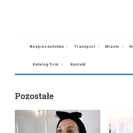
Skip
to
content
Bezpieczeństwo
Transport
Miasto
K
Katalog firm
Kontakt
Pozostałe