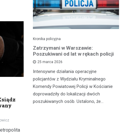
Kronika policyjna
Kro
tysiąc
Zatrzymani w Warszawie:
C
 czterech
Poszukiwani od lat w rękach policji
za
cą
na
25 marca 2026
Intensywne działania operacyjne
i
Mi
policjantów z Wydziału Kryminalnego
tensywne
ni
Komendy Powiatowej Policji w Kościanie
celu poprawę
na
doprowadziły do lokalizacji dwóch
Ksiądz
icjanci
dr
poszukiwanych osób. Ustalono, że…
wany
pr
dowicz
etropolita