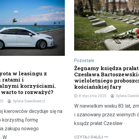
Pozostałe
Żegnamy księdza prałat
ota w leasingu z
Czesława Bartoszewski
 ratami i
wieloletniego proboszc
lnymi korzyściami.
kościańskiej fary
 warto to rozważyć?
8 stycznia 2025
Sylwia Dawid
25
Sylwia Dawidowicz
W niewielkim wieku 83 lat, zm
ej kierowców decyduje się na
i szanowany przez wiernych 
o korzystną formę
ksiądz prałat Czesław
ia zakupu nowego
. W
CZYTAJ DALEJ