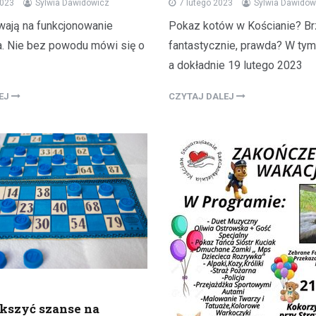
7 lutego 2023
Sylwia Dawidow
2023
Sylwia Dawidowicz
Pokaz kotów w Kościanie? B
ywają na funkcjonowanie
fantastycznie, prawda? W tym
ła. Nie bez powodu mówi się o
a dokładnie 19 lutego 2023
CZYTAJ DALEJ
LEJ
kszyć szanse na