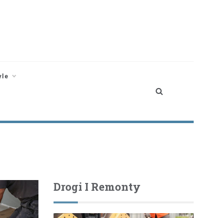
yle
Drogi I Remonty