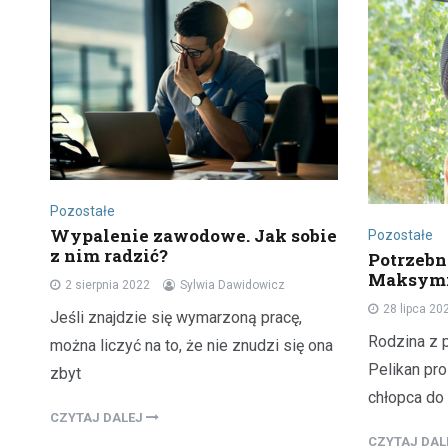
Pozostałe
Wypalenie zawodowe. Jak sobie
Pozostałe
z nim radzić?
Potrzebn
Maksymil
2 sierpnia 2022
Sylwia Dawidowicz
28 lipca 20
Jeśli znajdzie się wymarzoną pracę,
Rodzina z 
można liczyć na to, że nie znudzi się ona
Pelikan pr
zbyt
chłopca do 
CZYTAJ DALEJ
CZYTAJ DA