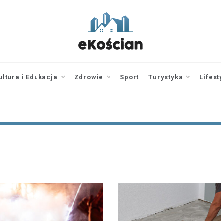
ekoscian.pl
informator z
Kościana |
wiadomości |
ultura i Edukacja
Zdrowie
Sport
Turystyka
Lifest
newsy