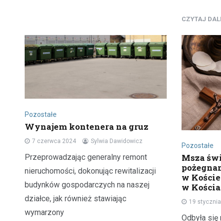
CZYTAJ DA
Pozostałe
Wynajem kontenera na gruz
7 czerwca 2024
Sylwia Dawidowicz
Pozostałe
Msza świ
Przeprowadzając generalny remont
pożegnan
nieruchomości, dokonując rewitalizacji
w Kości
budynków gospodarczych na naszej
w Kościa
działce, jak również stawiając
19 styczni
wymarzony
Odbyła się 