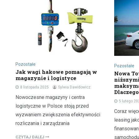
Pozostałe
Pozostałe
Jak wagi hakowe pomagają w
Nowa Toy
magazynie i logistyce
niższymi
maksyma
8 listopada 2025
Sylwia Dawidowicz
Dlaczego
Nowoczesne magazyny i centra
5 lutego 20
logistyczne w Polsce stoją przed
Coraz więc
wyzwaniem zwiększenia efektywności
leasing jak
rozliczania i zarządzania
finansowan
samochodu
CZYTAJ DALEJ