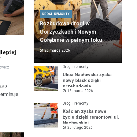
DROGI I REMONTY
Rozbudowa drogi w
Gorzyczkach i Nowym
Gołębinie w pełnym toku
26 marca 2026
lepiej
?
Drogi i remonty
owicz
Ulica Nacławska zyska
nowy blask dzięki
czas
przebudowie
13 marca 2026
terminuje
Drogi i remonty
Kościan zyska nowe
życie dzięki remontowi ul.
Nacławskiej
25 lutego 2026