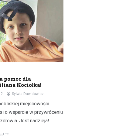
a pomoc dla
iana Kociołka!
22
Sylwia Dawidowicz
pobliskiej miejscowości
osi o wsparcie w przywróceniu
zdrowia. Jest nadzieja!
LEJ