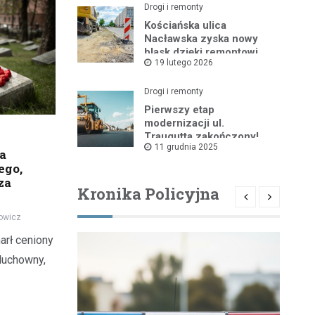
Drogi i remonty
Kościańska ulica
Nacławska zyska nowy
blask dzięki remontowi
19 lutego 2026
Drogi i remonty
Pierwszy etap
modernizacji ul.
Traugutta zakończony!
11 grudnia 2025
a
ego,
za
Kronika Policyjna
owicz
arł ceniony
duchowny,