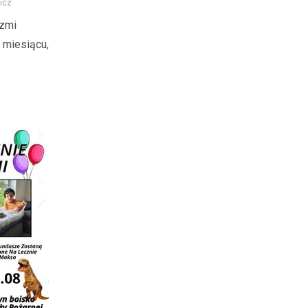
icz
rzmi
 miesiącu,