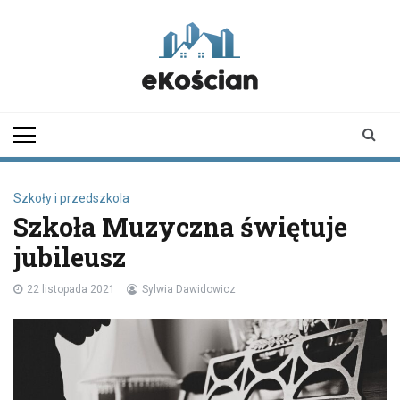
Skip
to
content
ekoscian.pl
informator z
Kościana |
wiadomości |
newsy
Szkoły i przedszkola
Szkoła Muzyczna świętuje
jubileusz
22 listopada 2021
Sylwia Dawidowicz