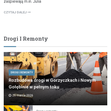
zaśpiewają m.in. Julia
CZYTAJ DALEJ
Drogi I Remonty
DROGI I REMONTY
Rozbudowa drogi w Gorzyczkach i Nowym
Gołębinie w pełnym toku
26 marca 2026