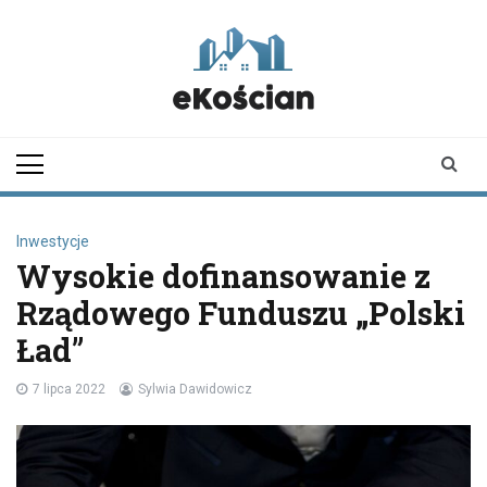
Skip
to
content
ekoscian.pl
informator z
Kościana |
wiadomości |
newsy
Inwestycje
Wysokie dofinansowanie z
Rządowego Funduszu „Polski
Ład”
7 lipca 2022
Sylwia Dawidowicz