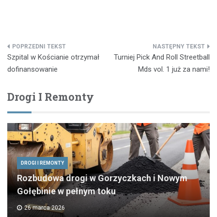
Nawigacja
Szpital w Kościanie otrzymał
Turniej Pick And Roll Streetball
wpisu
dofinansowanie
Mds vol. 1 już za nami!
Drogi I Remonty
DROGI I REMONTY
Rozbudowa drogi w Gorzyczkach i Nowym
Gołębinie w pełnym toku
26 marca 2026