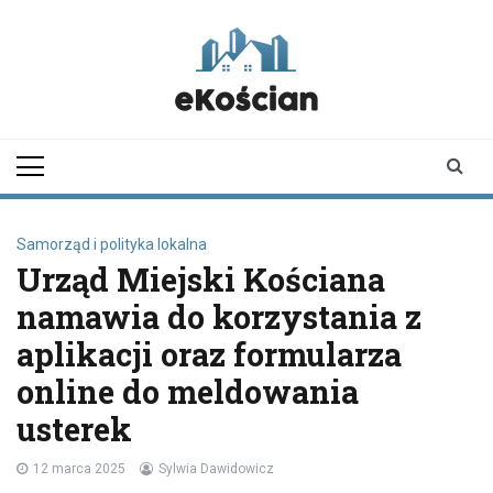
Skip
to
content
ekoscian.pl
informator z
Kościana |
wiadomości |
newsy
Samorząd i polityka lokalna
Urząd Miejski Kościana
namawia do korzystania z
aplikacji oraz formularza
online do meldowania
usterek
12 marca 2025
Sylwia Dawidowicz