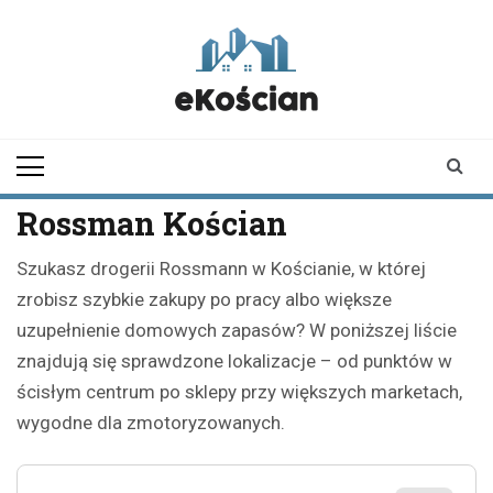
Skip
to
content
ekoscian.pl
informator z
Kościana |
wiadomości |
newsy
Rossman Kościan
Szukasz drogerii Rossmann w Kościanie, w której
zrobisz szybkie zakupy po pracy albo większe
uzupełnienie domowych zapasów? W poniższej liście
znajdują się sprawdzone lokalizacje – od punktów w
ścisłym centrum po sklepy przy większych marketach,
wygodne dla zmotoryzowanych.