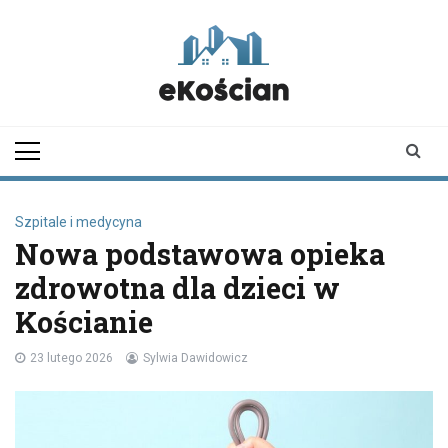
Skip
to
content
ekoscian.pl
informator z
Kościana |
wiadomości |
newsy
Szpitale i medycyna
Nowa podstawowa opieka
zdrowotna dla dzieci w
Kościanie
23 lutego 2026
Sylwia Dawidowicz