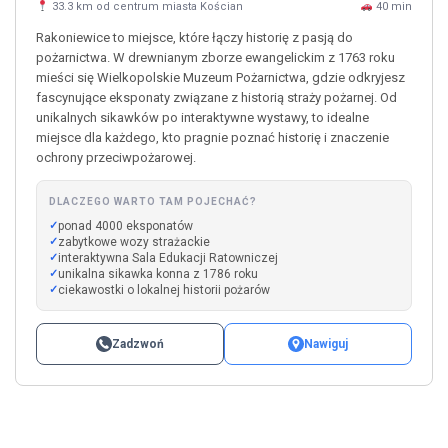
33.3 km od centrum miasta Kościan
40 min
Rakoniewice to miejsce, które łączy historię z pasją do
pożarnictwa. W drewnianym zborze ewangelickim z 1763 roku
mieści się Wielkopolskie Muzeum Pożarnictwa, gdzie odkryjesz
fascynujące eksponaty związane z historią straży pożarnej. Od
unikalnych sikawków po interaktywne wystawy, to idealne
miejsce dla każdego, kto pragnie poznać historię i znaczenie
ochrony przeciwpożarowej.
DLACZEGO WARTO TAM POJECHAĆ?
ponad 4000 eksponatów
zabytkowe wozy strażackie
interaktywna Sala Edukacji Ratowniczej
unikalna sikawka konna z 1786 roku
ciekawostki o lokalnej historii pożarów
Zadzwoń
Nawiguj
Leaflet
|
©
OpenStreetMap
+
−