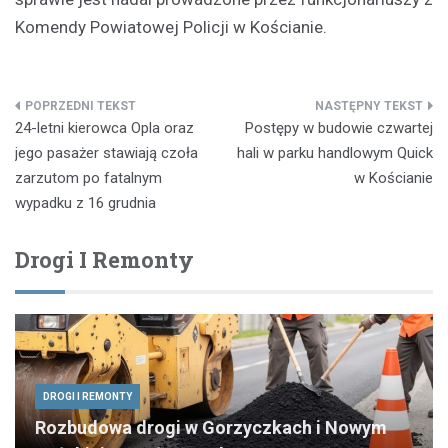
Komendy Powiatowej Policji w Kościanie.
Nawigacja
24-letni kierowca Opla oraz
Postępy w budowie czwartej
wpisu
jego pasażer stawiają czoła
hali w parku handlowym Quick
zarzutom po fatalnym
w Kościanie
wypadku z 16 grudnia
Drogi I Remonty
DROGI I REMONTY
Rozbudowa drogi w Gorzyczkach i Nowym