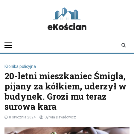
Skip
to
content
ekoscian.pl
informator z
Kościana |
wiadomości |
newsy
Kronika policyjna
20-letni mieszkaniec Śmigla,
pijany za kółkiem, uderzył w
budynek. Grozi mu teraz
surowa kara
8 stycznia 2024
Sylwia Dawidowicz