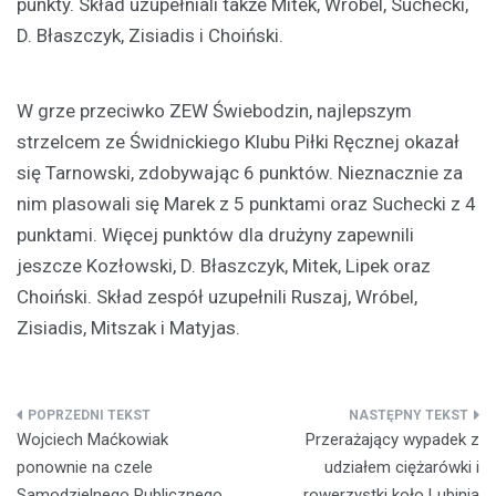
punkty. Skład uzupełniali także Mitek, Wróbel, Suchecki,
D. Błaszczyk, Zisiadis i Choiński.
W grze przeciwko ZEW Świebodzin, najlepszym
strzelcem ze Świdnickiego Klubu Piłki Ręcznej okazał
się Tarnowski, zdobywając 6 punktów. Nieznacznie za
nim plasowali się Marek z 5 punktami oraz Suchecki z 4
punktami. Więcej punktów dla drużyny zapewnili
jeszcze Kozłowski, D. Błaszczyk, Mitek, Lipek oraz
Choiński. Skład zespół uzupełnili Ruszaj, Wróbel,
Zisiadis, Mitszak i Matyjas.
Nawigacja
Wojciech Maćkowiak
Przerażający wypadek z
wpisu
ponownie na czele
udziałem ciężarówki i
Samodzielnego Publicznego
rowerzystki koło Lubinia