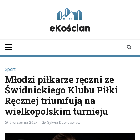
Skip
to
content
ekoscian.pl
informator z
Kościana |
wiadomości |
newsy
Sport
Młodzi piłkarze ręczni ze
Świdnickiego Klubu Piłki
Ręcznej triumfują na
wielkopolskim turnieju
9 września 2024
Sylwia Dawidowicz