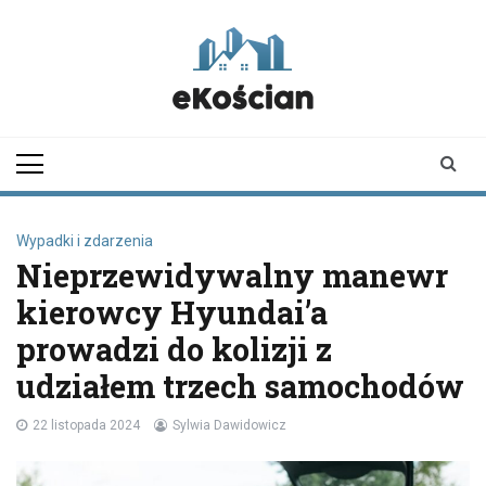
Skip
to
content
ekoscian.pl
informator z
Kościana |
wiadomości |
newsy
Wypadki i zdarzenia
Nieprzewidywalny manewr
kierowcy Hyundai’a
prowadzi do kolizji z
udziałem trzech samochodów
22 listopada 2024
Sylwia Dawidowicz