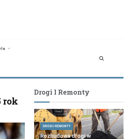
yle
Drogi I Remonty
 rok
DROGI I REMONTY
Rozbudowa drogi w