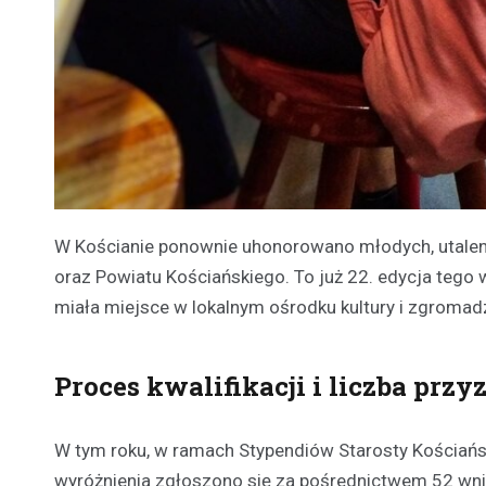
W Kościanie ponownie uhonorowano młodych, utalent
oraz Powiatu Kościańskiego. To już 22. edycja tego 
miała miejsce w lokalnym ośrodku kultury i zgromadz
Proces kwalifikacji i liczba pr
W tym roku, w ramach Stypendiów Starosty Kościań
wyróżnienia zgłoszono się za pośrednictwem 52 wn