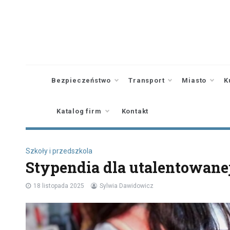
Skip
to
content
Bezpieczeństwo
Transport
Miasto
K
Katalog firm
Kontakt
Szkoły i przedszkola
Stypendia dla utalentowane
18 listopada 2025
Sylwia Dawidowicz