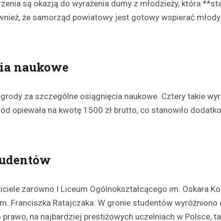
arzenia są okazją do wyrażenia dumy z młodzieży, która **st
również, że samorząd powiatowy jest gotowy wspierać młody
cia naukowe
rody za szczególne osiągnięcia naukowe. Cztery takie wyr
gród opiewała na kwotę 1500 zł brutto, co stanowiło dodatk
tudentów
iciele zarówno I Liceum Ogólnokształcącego im. Oskara Ko
im. Franciszka Ratajczaka. W gronie studentów wyróżniono
prawo, na najbardziej prestiżowych uczelniach w Polsce, ta