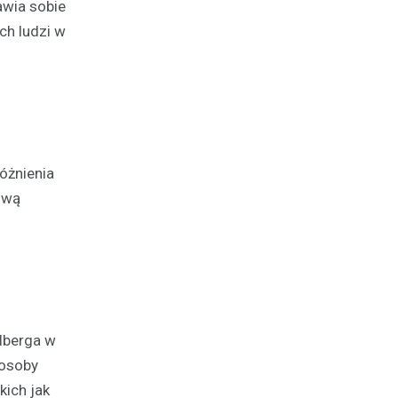
awia sobie
ch ludzi w
óżnienia
ową
lberga w
 osoby
kich jak