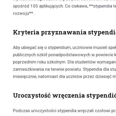
spośród 105 aplikujących. Co ciekawe, **stypendia t
rozwoju**.
Kryteria przyznawania stypend
Aby ubiegać się o stypendium, uczniowie musieli sp
publicznych szkół ponadpodstawowych w powiecie k
poprzednim roku szkolnym. Dla studentów wymagano
zamieszkiwania na terenie powiatu. Stypendia dla s
miesięcznie, natomiast dla uczniów przez dziesięć 
Uroczystość wręczenia stypend
Podczas uroczystości stypendia wręczali czołowi pr