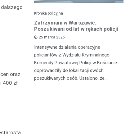
o dalszego
Kronika policyjna
Kro
tysiąc
Zatrzymani w Warszawie:
C
 czterech
Poszukiwani od lat w rękach policji
za
cą
na
25 marca 2026
Intensywne działania operacyjne
i
Mi
policjantów z Wydziału Kryminalnego
tensywne
ni
Komendy Powiatowej Policji w Kościanie
celu poprawę
na
doprowadziły do lokalizacji dwóch
ocen oraz
icjanci
dr
poszukiwanych osób. Ustalono, że…
i 400 zł
pr
estarosta