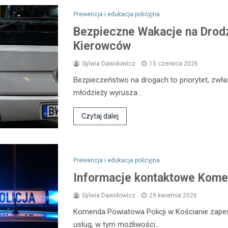
Prewencja i edukacja policyjna
Bezpieczne Wakacje na Drodz
Kierowców
Sylwia Dawidowicz
15 czerwca 2026
Bezpieczeństwo na drogach to priorytet, zwła
młodzieży wyrusza…
Czytaj dalej
Prewencja i edukacja policyjna
Informacje kontaktowe Komen
Sylwia Dawidowicz
29 kwietnia 2026
Komenda Powiatowa Policji w Kościanie zap
usług, w tym możliwości…