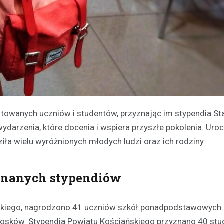
owanych uczniów i studentów, przyznając im stypendia St
wydarzenia, które docenia i wspiera przyszłe pokolenia. Uro
iła wielu wyróżnionych młodych ludzi oraz ich rodziny.
zyznanych stypendiów
skiego, nagrodzono 41 uczniów szkół ponadpodstawowych.
iosków. Stypendia Powiatu Kościańskiego przyznano 40 st