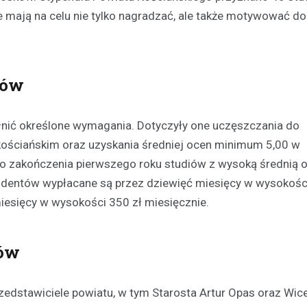
e mają na celu nie tylko nagradzać, ale także motywować d
Kronika policyjna
Akcja „Trzeźwość”: Ponad 
kierowców przebadanych,
nietrzeźwych za kierowni
iów
9 marca 2026
Od świtu w regionie Nietążkowa 
ełnić określone wymagania. Dotyczyły one uczęszczania do
Koszanowa przeprowadzono in
ościańskim oraz uzyskania średniej ocen minimum 5,00 w
działania kontrolne mające na 
 zakończenia pierwszego roku studiów z wysoką średnią 
bezpieczeństwa na drogach. Pol
tudentów wypłacane są przez dziewięć miesięcy w wysokośc
skupili…
miesięcy w wysokości 350 zł miesięcznie.
iów
zedstawiciele powiatu, w tym Starosta Artur Opas oraz Wic