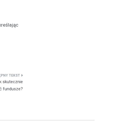
kreślając
k skutecznie
ć fundusze?