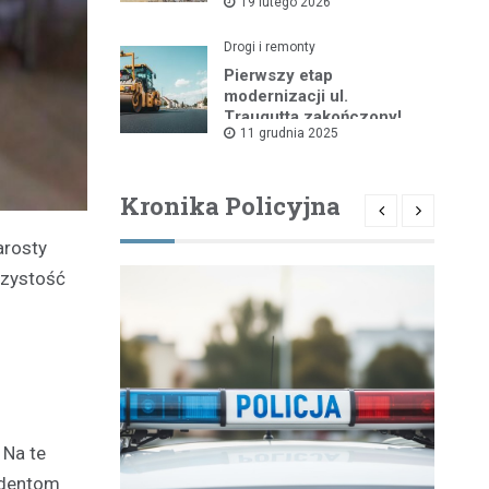
19 lutego 2026
Drogi i remonty
Pierwszy etap
modernizacji ul.
Traugutta zakończony!
11 grudnia 2025
Kronika Policyjna
arosty
czystość
 Na te
udentom