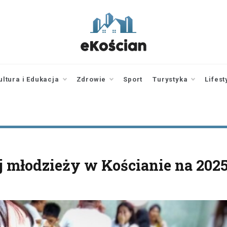
ekoscian.pl
informator z
Kościana |
wiadomości |
ultura i Edukacja
Zdrowie
Sport
Turystyka
Lifest
newsy
j młodzieży w Kościanie na 2025