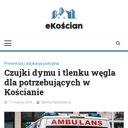
Skip
to
content
ekoscian.pl
informator z
Kościana |
wiadomości |
newsy
Prewencja i edukacja policyjna
Czujki dymu i tlenku węgla
dla potrzebujących w
Kościanie
17 marca 2026
Sylwia Dawidowicz