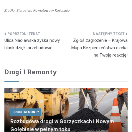
Źródło: Starostwo Powiatowe w Kościanie
Nawigacja
Ulica Nacławska zyska nowy
Zgłoś zagrożenie – Krajowa
wpisu
blask dzięki przebudowie
Mapa Bezpieczeństwa czeka
na Twoją reakcję!
Drogi I Remonty
DROGI I REMONTY
Rozbudowa drogi w Gorzyczkach i Nowym
Gołębinie w pełnym toku