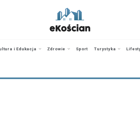
ekoscian.pl
informator z
Kościana |
wiadomości |
ultura i Edukacja
Zdrowie
Sport
Turystyka
Lifest
newsy