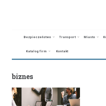
Skip
to
content
Bezpieczeństwo
Transport
Miasto
K
Katalog firm
Kontakt
biznes