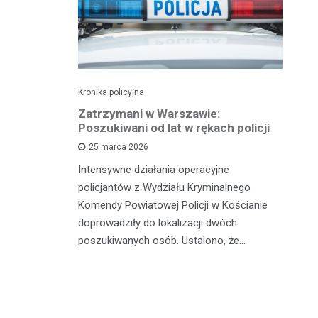
Kronika policyjna
Kro
tysiąc
Zatrzymani w Warszawie:
C
 czterech
Poszukiwani od lat w rękach policji
za
cą
na
25 marca 2026
Intensywne działania operacyjne
i
Mi
policjantów z Wydziału Kryminalnego
tensywne
ni
Komendy Powiatowej Policji w Kościanie
celu poprawę
na
doprowadziły do lokalizacji dwóch
icjanci
dr
poszukiwanych osób. Ustalono, że…
pr