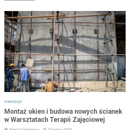
Inwestycje
Montaż okien i budowa nowych ścianek
w Warsztatach Terapii Zajęciowej
Sylwia Dawidowicz
24 marca 2026