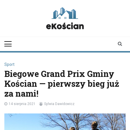
Skip
to
content
ekoscian.pl
informator z
Kościana |
wiadomości |
newsy
Sport
Biegowe Grand Prix Gminy
Kościan — pierwszy bieg już
za nami!
14 sierpnia 2021
Sylwia Dawidowicz