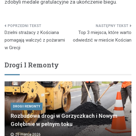
zdobyli medale gratulacyjne za ukończenie biegu.
Nawigacja
Dzielni strażacy z Kościana
Top 3 miejsca, które warto
wpisu
pomagają walczyć z pożarami
odwiedzić w mieście Kościan
w Grecji
Drogi I Remonty
DROGI I REMONTY
Rozbudowa drogi w Gorzyczkach i Nowym
Gołębinie w pełnym toku
26 marca 2026