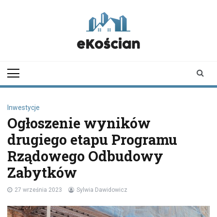
Skip
to
content
ekoscian.pl
informator z
Kościana |
wiadomości |
newsy
Inwestycje
Ogłoszenie wyników
drugiego etapu Programu
Rządowego Odbudowy
Zabytków
27 września 2023
Sylwia Dawidowicz