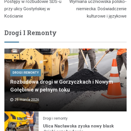
Postępy w rozbudowie ŚDS-u
Wymiana uczniowska polsko-
wpisu
przy ulicy Gostyńskiej w
niemiecka: Doświadczenie
Kościanie
kulturowe i językowe
Drogi I Remonty
DROGI I REMONTY
Rozbudowa drogi w Gorzyczkach i Nowym
Gołębinie w pełnym toku
26 marca 2026
Drogi i remonty
Ulica Nacławska zyska nowy blask