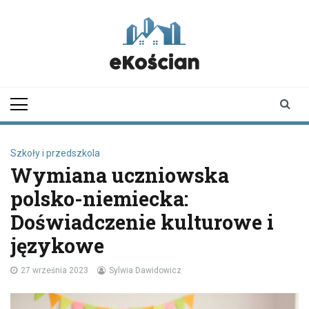
Skip
to
content
ekoscian.pl
informator z
Kościana |
wiadomości |
newsy
Szkoły i przedszkola
Wymiana uczniowska
polsko-niemiecka:
Doświadczenie kulturowe i
językowe
27 września 2023
Sylwia Dawidowicz