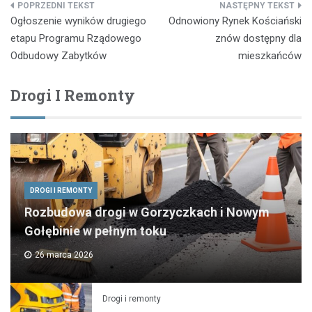
Nawigacja
Ogłoszenie wyników drugiego
Odnowiony Rynek Kościański
wpisu
etapu Programu Rządowego
znów dostępny dla
Odbudowy Zabytków
mieszkańców
Drogi I Remonty
DROGI I REMONTY
Rozbudowa drogi w Gorzyczkach i Nowym
Gołębinie w pełnym toku
26 marca 2026
Drogi i remonty