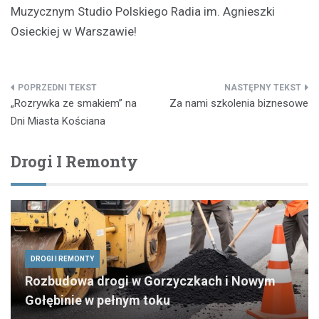
Muzycznym Studio Polskiego Radia im. Agnieszki
Osieckiej w Warszawie!
Nawigacja
„Rozrywka ze smakiem” na
Za nami szkolenia biznesowe
wpisu
Dni Miasta Kościana
Drogi I Remonty
DROGI I REMONTY
Rozbudowa drogi w Gorzyczkach i Nowym
Gołębinie w pełnym toku